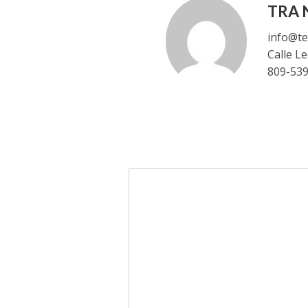
TRA N
info@te
Calle L
809-53