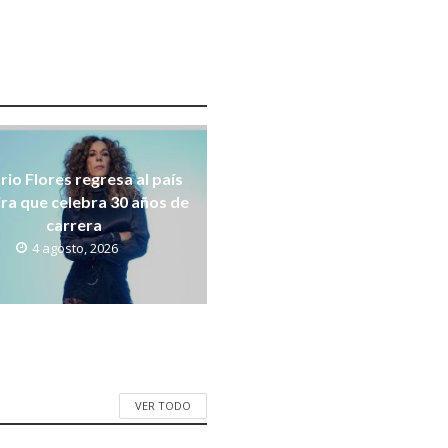
rio Flores regresa al país
ira que celebra 30 años de
carrera
4 agosto, 2026
VER TODO