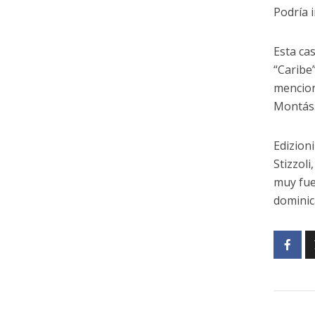
Podría 
Esta cas
“Caribe
mencion
Montás
Edizioni
Stizzol
muy fue
dominica