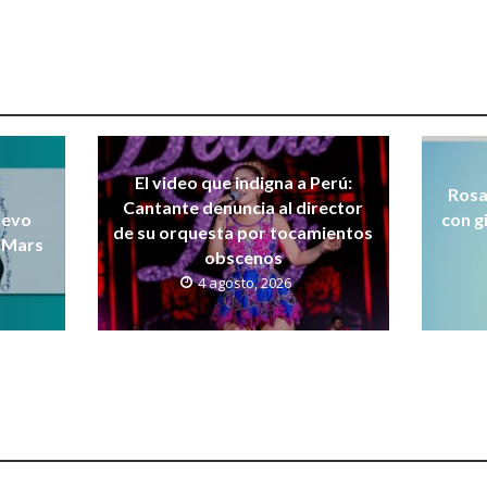
El video que indigna a Perú:
Rosa
Cantante denuncia al director
uevo
con g
de su orquesta por tocamientos
 Mars
obscenos
4 agosto, 2026