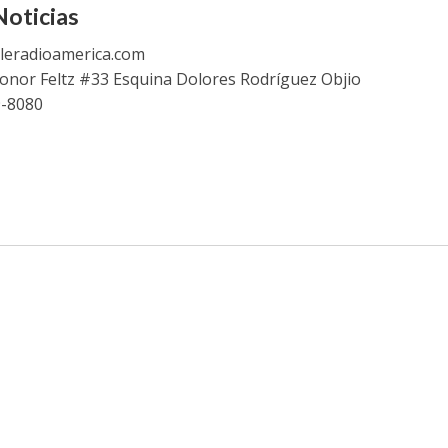
oticias
leradioamerica.com
eonor Feltz #33 Esquina Dolores Rodríguez Objio
9-8080