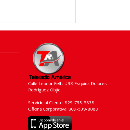
Calle Leonor Feltz #33 Esquina Dolores
Rodríguez Objio
Servicio al Cliente: 829-733-5838
Oficina Corporativa: 809-539-8080