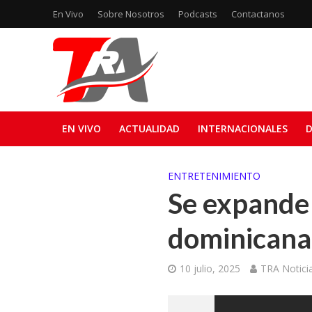
En Vivo
Sobre Nosotros
Podcasts
Contactanos
EN VIVO
ACTUALIDAD
INTERNACIONALES
D
ENTRETENIMIENTO
Se expande 
dominicana 
10 julio, 2025
TRA Notici