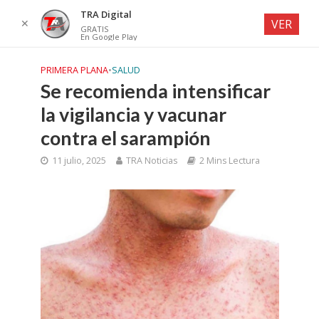
TRA Digital
✕
VER
GRATIS
En Google Play
PRIMERA PLANA
•
SALUD
Se recomienda intensificar
la vigilancia y vacunar
contra el sarampión
11 julio, 2025
TRA Noticias
2 Mins Lectura