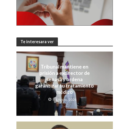
Te interesara ver
Tribunal mantiene en
prisión a exdirector de
senasa y ordena
garantizar su tratamiento
médico
5 agosto, 2026