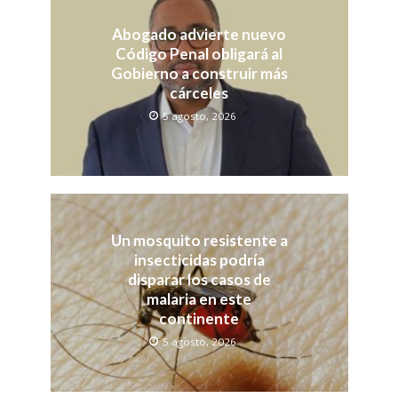
Abogado advierte nuevo
Código Penal obligará al
Gobierno a construir más
cárceles
5 agosto, 2026
Un mosquito resistente a
insecticidas podría
disparar los casos de
malaria en este
continente
5 agosto, 2026