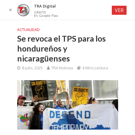
TRA Digital
✕
VER
GRATIS
En Google Play
ACTUALIDAD
Se revoca el TPS para los
hondureños y
nicaragüenses
8 julio, 2025
TRA Noticias
4 Mins Lectura