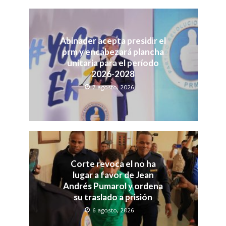
Abinader acepta presidir el
prm y encabezará plancha
unitaria para el período
2026-2028
7 agosto, 2026
Corte revoca el no ha
lugar a favor de Jean
Andrés Pumarol y ordena
su traslado a prisión
6 agosto, 2026