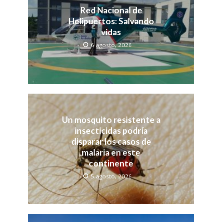
Red Nacional de
Helipuertos: Salvando
vidas
6 agosto, 2026
Un mosquito resistente a
insecticidas podría
disparar los casos de
malaria en este
continente
5 agosto, 2026