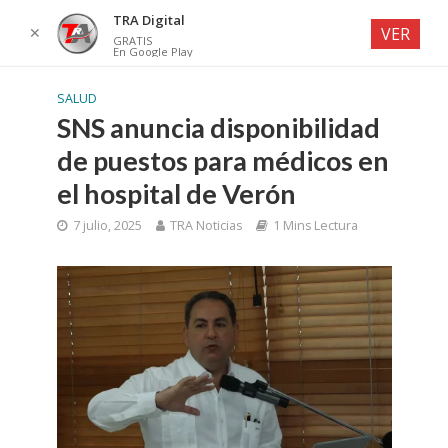
TRA Digital
✕
VER
GRATIS
En Google Play
SALUD
SNS anuncia disponibilidad
de puestos para médicos en
el hospital de Verón
7 julio, 2025
TRA Noticias
1 Mins Lectura