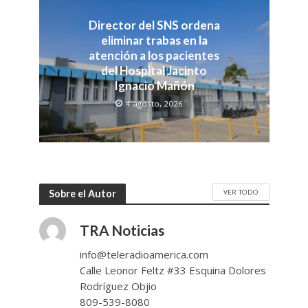
Director del SNS ordena
eliminar trabas en la
atención a los pacientes
del Hospital Jacinto
Ignacio Mañón
4 agosto, 2026
VER TODO
Sobre el Autor
TRA Noticias
info@teleradioamerica.com
Calle Leonor Feltz #33 Esquina Dolores
Rodríguez Objio
809-539-8080