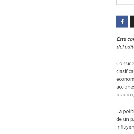
Este con
del edit
Conside
clasific
economí
accione
público
La polí
de un p
influye