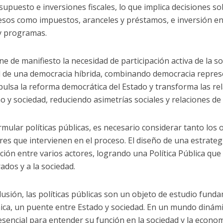
supuesto e inversiones fiscales, lo que implica decisiones s
esos como impuestos, aranceles y préstamos, e inversión e
y programas.
ne de manifiesto la necesidad de participación activa de la
l de una democracia híbrida, combinando democracia represen
pulsa la reforma democrática del Estado y transforma las re
o y sociedad, reduciendo asimetrías sociales y relaciones de
rmular políticas públicas, es necesario considerar tanto los
res que intervienen en el proceso. El diseño de una estrategi
ción entre varios actores, logrando una Política Pública que 
ados y a la sociedad.
lusión, las políticas públicas son un objeto de estudio funda
ca, un puente entre Estado y sociedad. En un mundo dinámico
esencial para entender su función en la sociedad y la economí