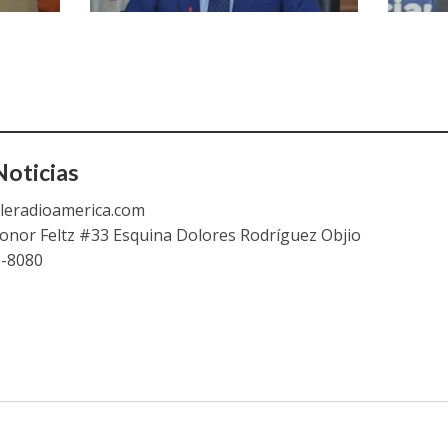
oticias
leradioamerica.com
eonor Feltz #33 Esquina Dolores Rodríguez Objio
9-8080