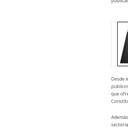
pública
Desde e
públicos
que ofr
Constit
Además,
sectori