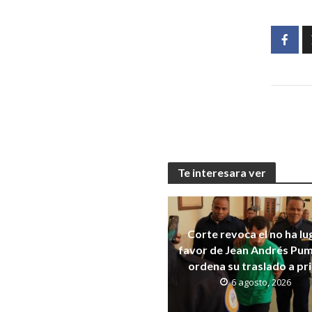
Te interesara ver
Corte revoca el no ha lu
favor de Jean Andrés Pum
ordena su traslado a pr
6 agosto, 2026