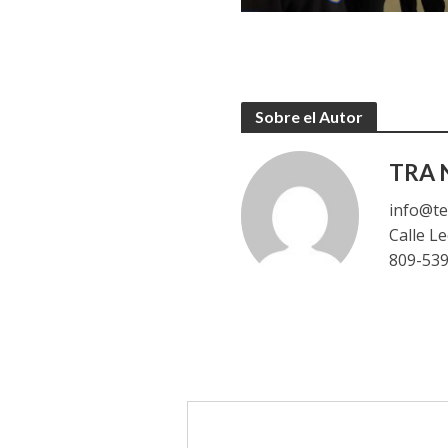
Sobre el Autor
TRA N
info@te
Calle L
809-53