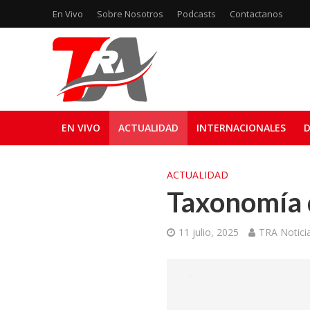
En Vivo
Sobre Nosotros
Podcasts
Contactanos
EN VIVO
ACTUALIDAD
INTERNACIONALES
D
ACTUALIDAD
Taxonomía d
11 julio, 2025
TRA Notici