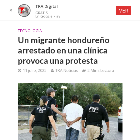
TRA Digital
✕
VER
GRATIS
En Google Play
TECNOLOGIA
Un migrante hondureño
arrestado en una clínica
provoca una protesta
11 julio, 2025
TRA Noticias
2 Mins Lectura