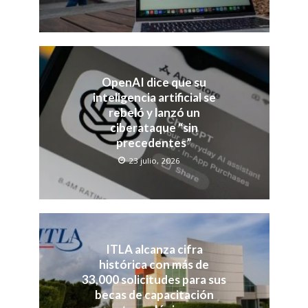
OpenAI dice que su
inteligencia artificial se
rebeló y lanzó un
ciberataque “sin
precedentes”
23 julio, 2026
ITLA alcanza cifra
histórica con más de
33,000 solicitudes para sus
becas de capacitación