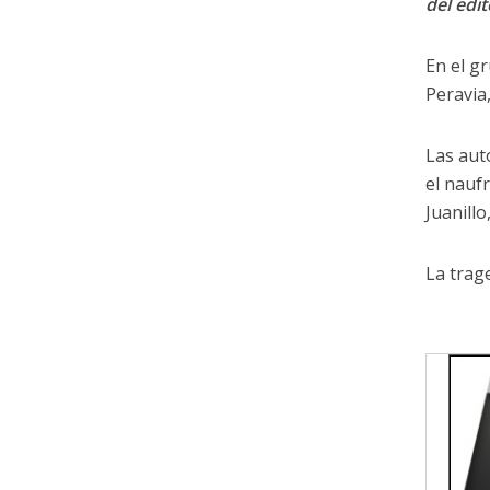
del edit
En el g
Peravia
Las aut
el nauf
Juanillo
La trag