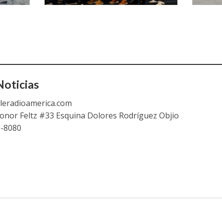
oticias
leradioamerica.com
eonor Feltz #33 Esquina Dolores Rodríguez Objio
9-8080