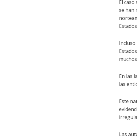
El caso
se han 
norteam
Estados
Incluso
Estados
muchos 
En las 
las ent
Este na
evidenc
irregula
Las aut