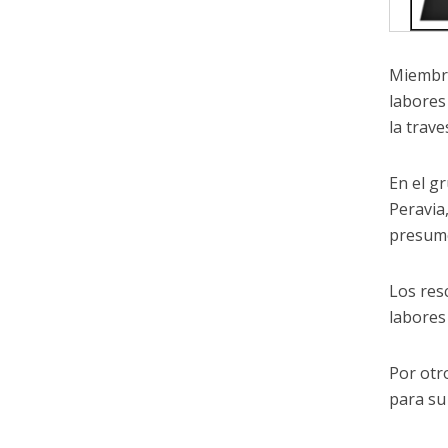
Miembro
labores
la trave
En el g
Peravia
presume
Los res
labores
Por otr
para su 