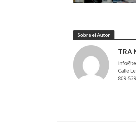
Sobre el Autor
TRA N
info@te
Calle L
809-53