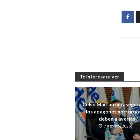
Te interesara ver
Celso Marranzini asegur
los apagones nocturno
deben a averías
7 agosto, 2026