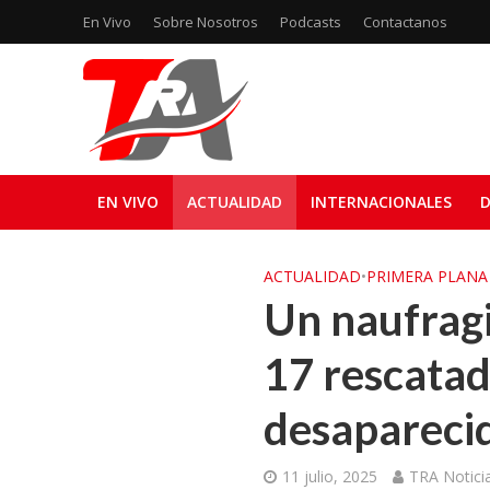
En Vivo
Sobre Nosotros
Podcasts
Contactanos
EN VIVO
ACTUALIDAD
INTERNACIONALES
D
ACTUALIDAD
•
PRIMERA PLANA
Un naufragi
17 rescatad
desapareci
11 julio, 2025
TRA Notici