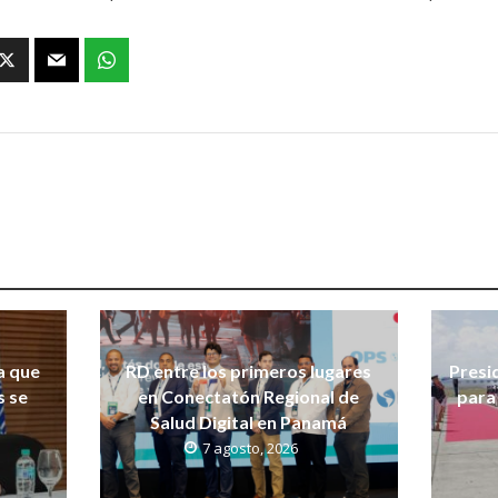
a que
RD entre los primeros lugares
Presi
s se
en Conectatón Regional de
para 
Salud Digital en Panamá
7 agosto, 2026