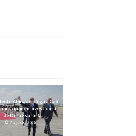
dente Abinader llega a Cali
participar en investidura
de De la Espriella
7 agosto, 2026