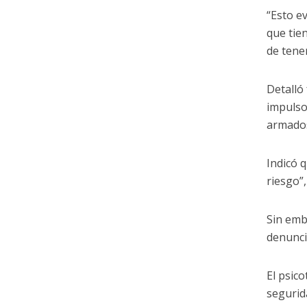
“Esto e
que tie
de tener
Detalló
impulso
armado
Indicó 
riesgo”
Sin emb
denunci
El psic
segurid