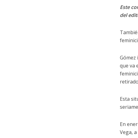
Este con
del edit
También
feminic
Gómez i
que va 
feminic
retirad
Esta si
seriame
En ener
Vega, a