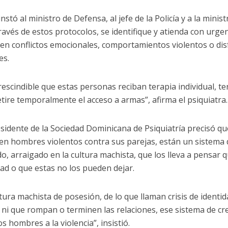
stó al ministro de Defensa, al jefe de la Policía y a la ministr
ravés de estos protocolos, se identifique y atienda con urgen
en conflictos emocionales, comportamientos violentos o dis
es.
escindible que estas personas reciban terapia individual, ter
retire temporalmente el acceso a armas”, afirma el psiquiatra.
esidente de la Sociedad Dominicana de Psiquiatría precisó qu
 en hombres violentos contra sus parejas, están un sistema 
ado, arraigado en la cultura machista, que los lleva a pensar 
ad o que estas no los pueden dejar.
ltura machista de posesión, de lo que llaman crisis de identi
 ni que rompan o terminen las relaciones, ese sistema de cre
 hombres a la violencia”, insistió.