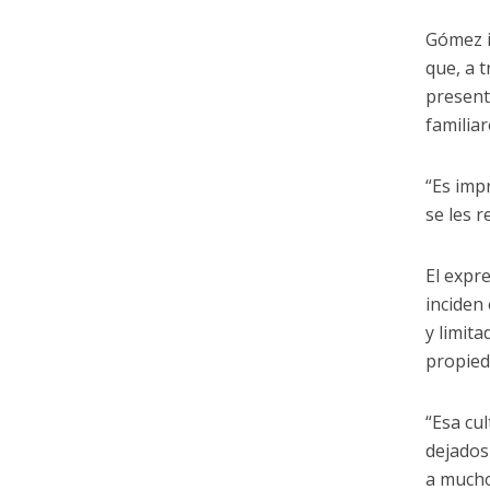
Gómez in
que, a t
present
familiar
“Es impr
se les 
El expr
inciden
y limit
propied
“Esa cu
dejados
a muchos