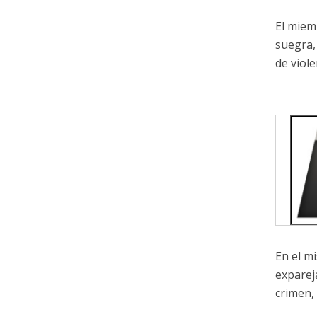
El miem
suegra,
de viole
En el m
exparej
crimen, 