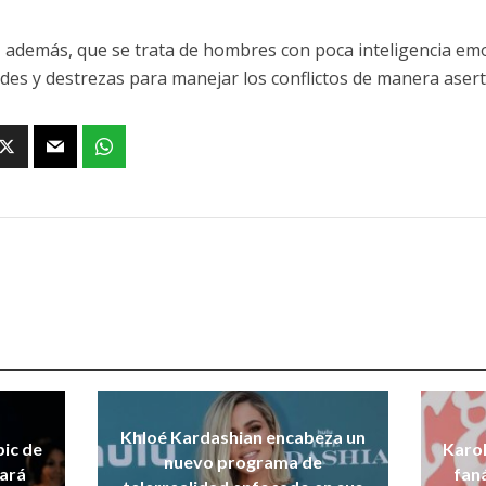
, además, que se trata de hombres con poca inteligencia em
ades y destrezas para manejar los conflictos de manera asert
Khloé Kardashian encabeza un
pic de
Karol
nuevo programa de
dará
fan