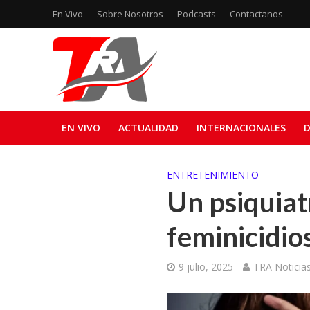
En Vivo
Sobre Nosotros
Podcasts
Contactanos
EN VIVO
ACTUALIDAD
INTERNACIONALES
D
ENTRETENIMIENTO
Un psiquiatr
feminicidios
9 julio, 2025
TRA Noticia