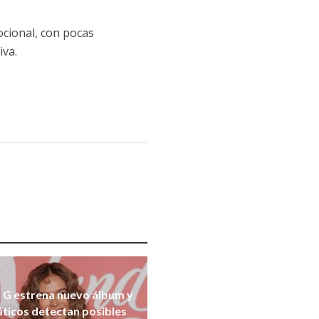
ocional, con pocas
iva.
 G estrena nuevo álbum y
áticos detectan posibles