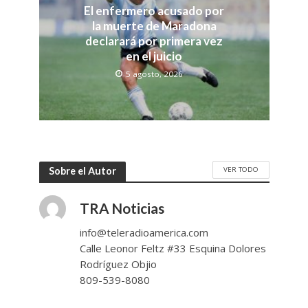
El enfermero acusado por
la muerte de Maradona
declarará por primera vez
en el juicio
5 agosto, 2026
VER TODO
Sobre el Autor
TRA Noticias
info@teleradioamerica.com
Calle Leonor Feltz #33 Esquina Dolores
Rodríguez Objio
809-539-8080