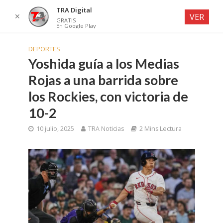
TRA Digital
✕
VER
GRATIS
En Google Play
DEPORTES
Yoshida guía a los Medias
Rojas a una barrida sobre
los Rockies, con victoria de
10-2
10 julio, 2025
TRA Noticias
2 Mins Lectura