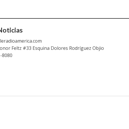
oticias
leradioamerica.com
eonor Feltz #33 Esquina Dolores Rodríguez Objio
9-8080