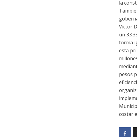
la cons
También 
goberna
Víctor 
un 33.3
forma ig
esta pri
millone
mediant
pesos p
eficienc
organiz
impleme
Municip
costar 