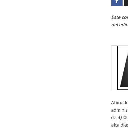
Este con
del edit
Abinade
adminis
de 4,00
alcaldí