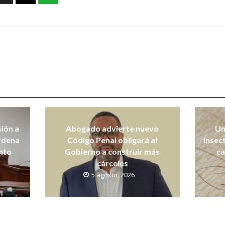
sión a
Abogado advierte nuevo
Un
ordena
Código Penal obligará al
insec
nto
Gobierno a construir más
ca
cárceles
5 agosto, 2026