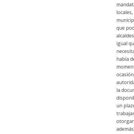
mandata
locales
municip
que pod
alcaldes
igual q
necesit
había d
momento
ocasión
autorid
la docu
disponi
un plaz
trabaja
otorgar
además,