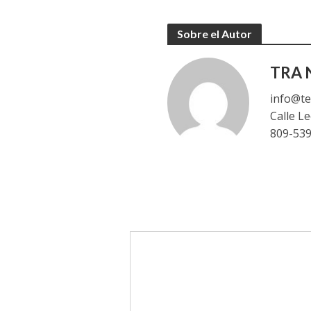
Sobre el Autor
TRA N
info@te
Calle L
809-53