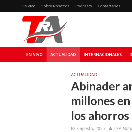
En Vivo
Sobre Nosotros
Podcasts
Contactanos
EN VIVO
ACTUALIDAD
INTERNACIONALES
D
ACTUALIDAD
Abinader a
millones en
los ahorros
7 agosto, 2025
TRA Notic