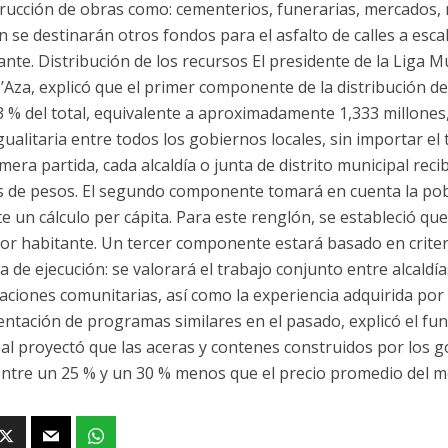
trucción de obras como: cementerios, funerarias, mercados, 
se destinarán otros fondos para el asfalto de calles a escala
nte. Distribución de los recursos El presidente de la Liga 
D’Aza, explicó que el primer componente de la distribución d
3 % del total, equivalente a aproximadamente 1,333 millones
ualitaria entre todos los gobiernos locales, sin importar el 
mera partida, cada alcaldía o junta de distrito municipal rec
s de pesos. El segundo componente tomará en cuenta la pobl
e un cálculo per cápita. Para este renglón, se estableció que
or habitante. Un tercer componente estará basado en criteri
ia de ejecución: se valorará el trabajo conjunto entre alcaldía
aciones comunitarias, así como la experiencia adquirida por 
ntación de programas similares en el pasado, explicó el funci
al proyectó que las aceras y contenes construidos por los 
entre un 25 % y un 30 % menos que el precio promedio del m