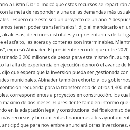
rio a Listín Diario. Indicó que estos recursos se repartirán 
, con la meta de responder a una de las demandas más usual
ales. “Espero que este sea un proyecto de un año. Y después
amos tener, poder transferírselos”, dijo el mandatario en u
, alcaldesas, directores distritales y representantes de la L
ue el asfalto, las aceras y contenes son interminables. Mien
as”, expresó Abinader. El presidente recordó que entre 2020
estinado 3,200 millones de pesos para este mismo fin, aunq
 la falta de experiencia en ejecución demoró el avance de l
, dijo que espera que la inversión pueda ser gestionada con 
ades municipales. Abinader también exhortó a los gobiernos 
mentación requerida para la transferencia de otros 1,400 mi
bles, correspondientes a proyectos en construcción, los cua
o máximo de dos meses. El presidente también informó que 
ndo en la adaptación legal y constitucional del fideicomiso d
 más recursos y herramientas financieras a los ayuntamiento
 anticipó que para noviembre anunciará otras inversiones,