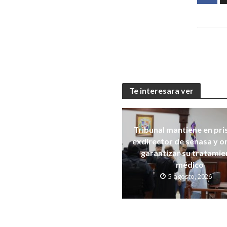
Te interesara ver
Tribunal mantiene en pri
exdirector de senasa y 
garantizar su tratamie
médico
5 agosto, 2026