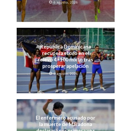
6 agosto, 2026
República Dominicana
recupera el oro en el
relevo 4×100 mixto tras
prosperar apelación
6 agosto, 2026
El enfermero acusado por
la muerte de Maradona
declarará por primera vez