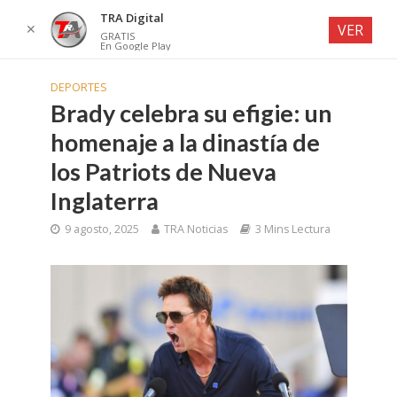
TRA Digital
✕
VER
GRATIS
En Google Play
DEPORTES
Brady celebra su efigie: un
homenaje a la dinastía de
los Patriots de Nueva
Inglaterra
9 agosto, 2025
TRA Noticias
3 Mins Lectura