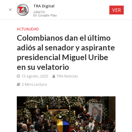
TRA Digital
✕
VER
GRATIS
En Google Play
ACTUALIDAD
Colombianos dan el último
adiós al senador y aspirante
presidencial Miguel Uribe
en su velatorio
13 agosto, 2025
TRA Noticias
2 Mins Lectura