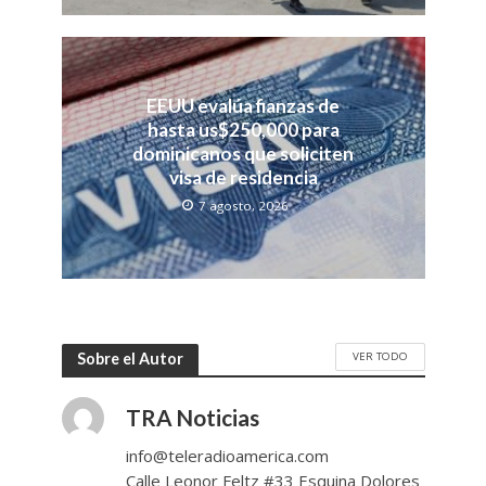
EEUU evalúa fianzas de
hasta us$250,000 para
dominicanos que soliciten
visa de residencia
7 agosto, 2026
VER TODO
Sobre el Autor
TRA Noticias
info@teleradioamerica.com
Calle Leonor Feltz #33 Esquina Dolores