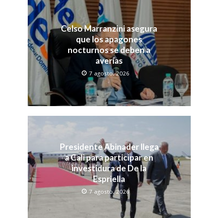
Celso Marranzini asegura
que los apagones
nocturnos se deben a
averías
7 agosto, 2026
Presidente Abinader llega
a Cali para participar en
investidura de De la
Espriella
7 agosto, 2026