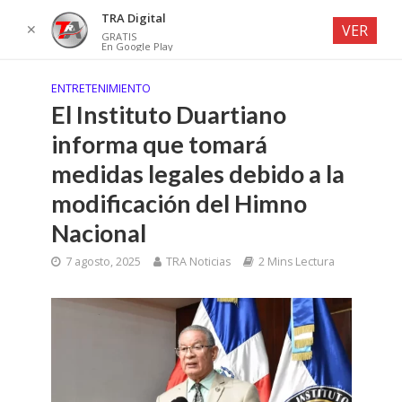
TRA Digital
✕
VER
GRATIS
En Google Play
ENTRETENIMIENTO
El Instituto Duartiano
informa que tomará
medidas legales debido a la
modificación del Himno
Nacional
7 agosto, 2025
TRA Noticias
2 Mins Lectura