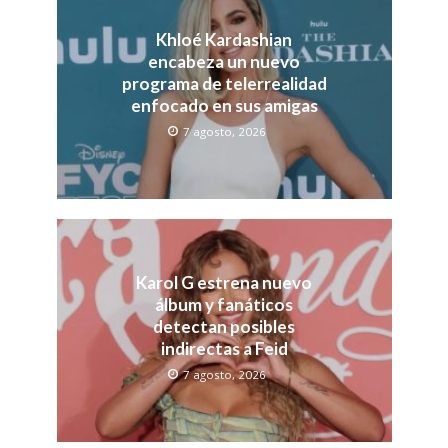
Khloé Kardashian
encabeza un nuevo
programa de telerrealidad
enfocado en sus amigas
7 agosto, 2026
Karol G estrena nuevo
álbum y fanáticos
detectan posibles
indirectas a Feid
7 agosto, 2026