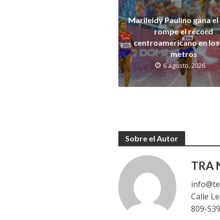
Marileidy Paulino gana el
rompe el récord
centroamericano en los
metros
6 agosto, 2026
Sobre el Autor
TRA N
info@te
Calle L
809-53