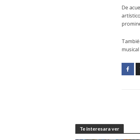
De acue
artístic
promine
También
musical
Te interesara ver