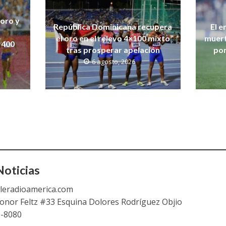
 oro y
República Dominicana recupera
El e
el oro en el relevo 4×100 mixto
muert
 400
tras prosperar apelación
por
6 agosto, 2026
oticias
leradioamerica.com
eonor Feltz #33 Esquina Dolores Rodríguez Objio
9-8080