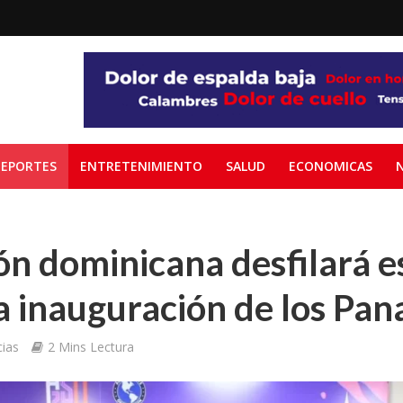
EPORTES
ENTRETENIMIENTO
SALUD
ECONOMICAS
ón dominicana desfilará e
a inauguración de los Pa
ias
2 Mins Lectura