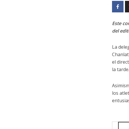
Este con
del edit
La dele
Chanlat
el direc
la tarde
Asimism
los atl
entusia