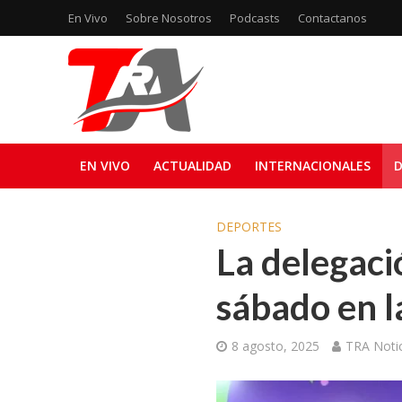
En Vivo
Sobre Nosotros
Podcasts
Contactanos
EN VIVO
ACTUALIDAD
INTERNACIONALES
D
DEPORTES
La delegaci
sábado en l
8 agosto, 2025
TRA Notic