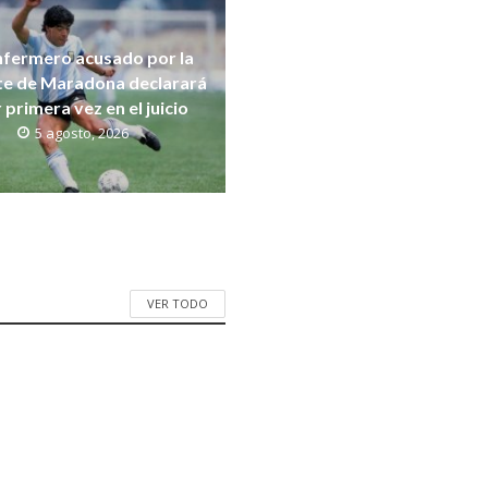
nfermero acusado por la
e de Maradona declarará
 primera vez en el juicio
5 agosto, 2026
VER TODO