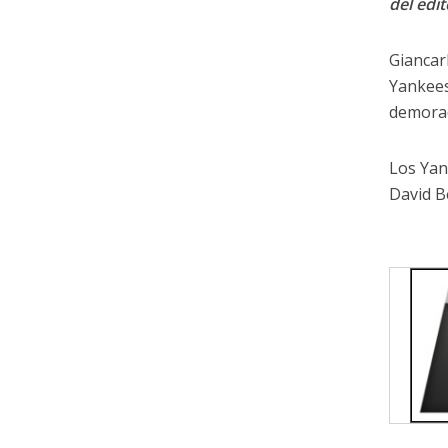
del edit
Giancar
Yankees
demorad
Los Yan
David B