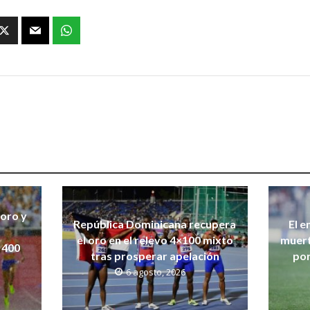
 oro y
República Dominicana recupera
El e
el oro en el relevo 4×100 mixto
muert
 400
tras prosperar apelación
por
6 agosto, 2026