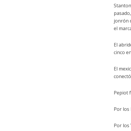
Stanton
pasado,
jonrón 
el marc
El abri
cinco e
El mexi
conectó
Pepiot f
Por los
Por los