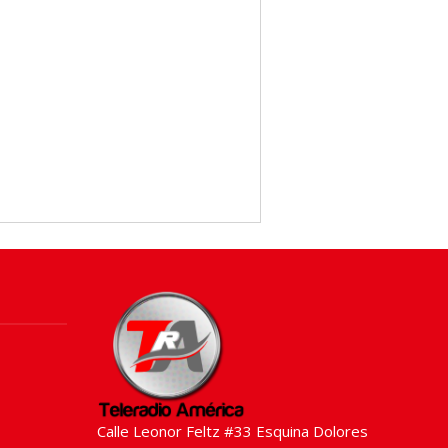
Calle Leonor Feltz #33 Esquina Dolores