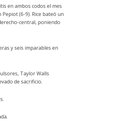
itis en ambos codos el mes
 Pepiot (6-9). Rice bateó un
 derecho-central, poniendo
eras y seis imparables en
ulsores, Taylor Walls
ado de sacrificio.
s.
ada.