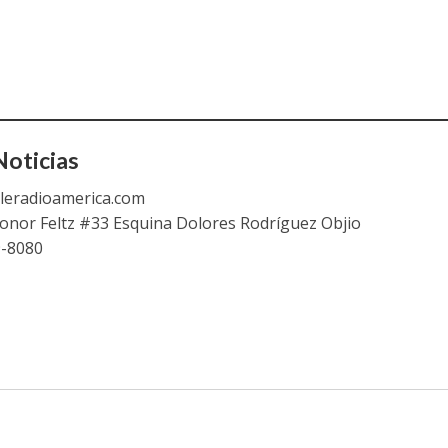
oticias
leradioamerica.com
eonor Feltz #33 Esquina Dolores Rodríguez Objio
9-8080