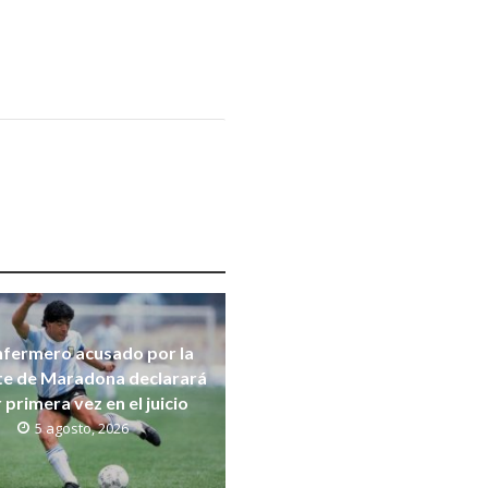
nfermero acusado por la
e de Maradona declarará
 primera vez en el juicio
5 agosto, 2026