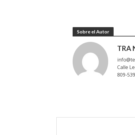
Sobre el Autor
TRA N
info@te
Calle L
809-53