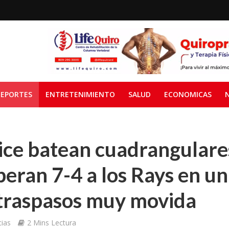
EPORTES
ENTRETENIMIENTO
SALUD
ECONOMICAS
ice batean cuadrangulares
eran 7-4 a los Rays en u
 traspasos muy movida
ias
2 Mins Lectura