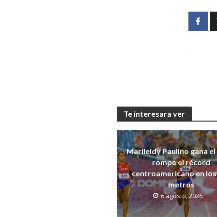
Te interesara ver
Marileidy Paulino gana el
rompe el récord
centroamericano en los
metros
6 agosto, 2026