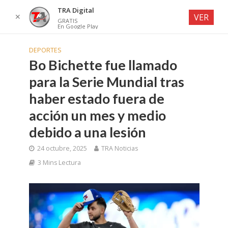
TRA Digital
✕
VER
GRATIS
En Google Play
DEPORTES
Bo Bichette fue llamado
para la Serie Mundial tras
haber estado fuera de
acción un mes y medio
debido a una lesión
24 octubre, 2025
TRA Noticias
3 Mins Lectura