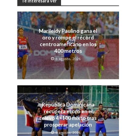
Te interesara ver
Marileidy Paulino gana el
oro y rompe el récord
centroamericano en los
400 metros
6 agosto, 2026
República Dominicana
recupera el oro en el
relevo 4×100 mixto tras
prosperar apelación
6 agosto, 2026