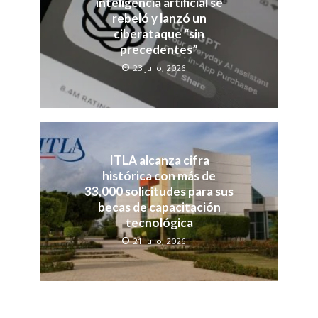
inteligencia artificial se
rebeló y lanzó un
ciberataque “sin
precedentes”
23 julio, 2026
ITLA alcanza cifra
histórica con más de
33,000 solicitudes para sus
becas de capacitación
tecnológica
21 julio, 2026