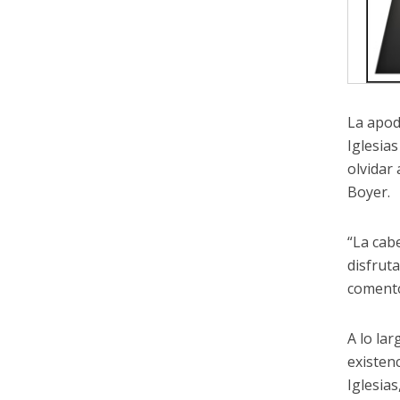
La apod
Iglesia
olvidar
Boyer.
“La cab
disfrut
comentó
A lo lar
existen
Iglesia