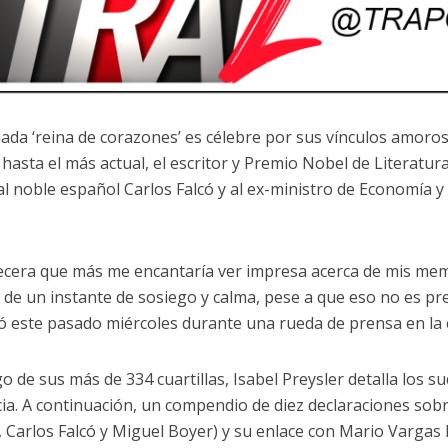
ada ‘reina de corazones’ es célebre por sus vínculos amoroso
s hasta el más actual, el escritor y Premio Nobel de Literatur
 al noble español Carlos Falcó y al ex-ministro de Economía
ecera que más me encantaría ver impresa acerca de mis memo
a de un instante de sosiego y calma, pese a que eso no es pr
 este pasado miércoles durante una rueda de prensa en la c
go de sus más de 334 cuartillas, Isabel Preysler detalla los 
cia. A continuación, un compendio de diez declaraciones sobr
s, Carlos Falcó y Miguel Boyer) y su enlace con Mario Vargas 