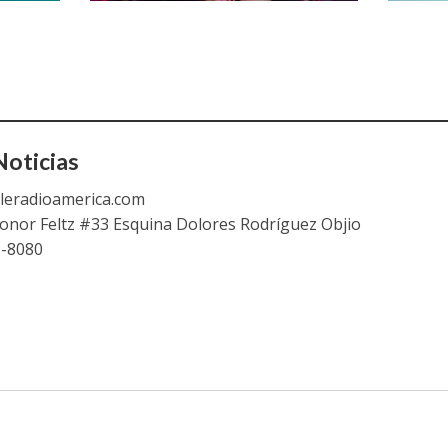
oticias
leradioamerica.com
eonor Feltz #33 Esquina Dolores Rodríguez Objio
9-8080