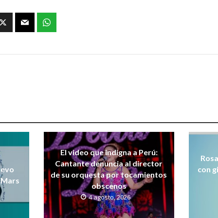
El video que indigna a Perú:
Rosa
Cantante denuncia al director
uevo
con g
de su orquesta por tocamientos
 Mars
obscenos
4 agosto, 2026