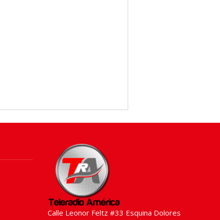
Calle Leonor Feltz #33 Esquina Dolores