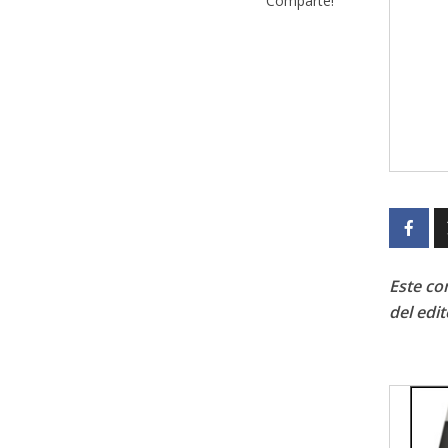
Comparte!
Este con
del edit