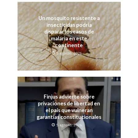
Un mosquito resistente a
insecticidas podría
disparar los casos de
malaria en este
continente
5 agosto, 2026
Finjus advierte sobre
privaciones de libertad en
el país que vulneran
garantías constitucionales
5 agosto, 2026