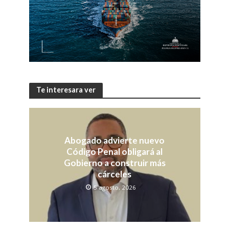
Te interesara ver
Abogado advierte nuevo
Código Penal obligará al
Gobierno a construir más
cárceles
5 agosto, 2026