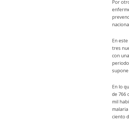
Por otr
enferme
prevenc
naciona
En este
tres nu
con una
periodo
supone 
En lo q
de 766 
mil hab
malaria 
ciento d