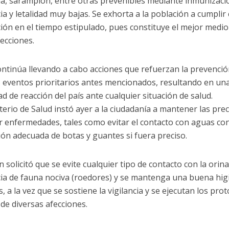
na, sarampión, entre otras prevenibles mediante inmunizac
cia y letalidad muy bajas. Se exhorta a la población a cumpli
ión en el tiempo estipulado, pues constituye el mejor medio
fecciones.
ontinúa llevando a cabo acciones que refuerzan la prevenció
s eventos prioritarios antes mencionados, resultando en un
d de reacción del país ante cualquier situación de salud.
sterio de Salud instó ayer a la ciudadanía a mantener las pr
r enfermedades, tales como evitar el contacto con aguas co
ión adecuada de botas y guantes si fuera preciso.
solicitó que se evite cualquier tipo de contacto con la orina
ia de fauna nociva (roedores) y se mantenga una buena higi
, a la vez que se sostiene la vigilancia y se ejecutan los pro
de diversas afecciones.