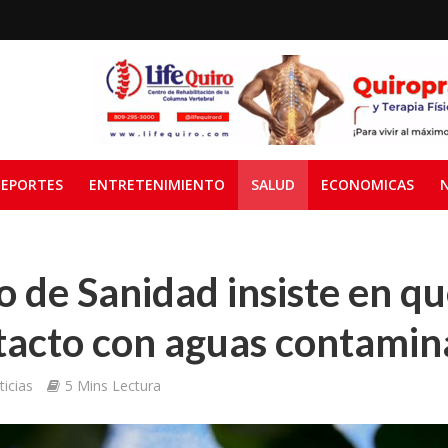
EPORTES
ENTRETENIMIENTO
SALUD
ECONOMICAS
o de Sanidad insiste en qu
ntacto con aguas contami
icias
5 Mins Lectura