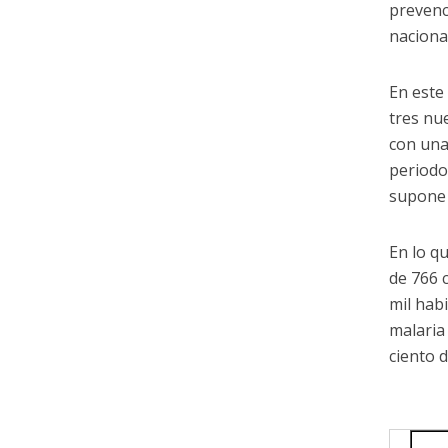
prevenc
naciona
En este
tres nu
con una
periodo
supone 
En lo q
de 766 
mil hab
malaria 
ciento d