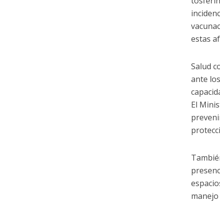
tosferi
inciden
vacunac
estas a
Salud c
ante lo
capacida
El Mini
preveni
protecc
También 
presenc
espacios
manejo 