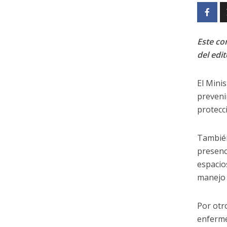
Este con
del edit
El Mini
preveni
protecc
También 
presenc
espacios
manejo 
Por otr
enferme