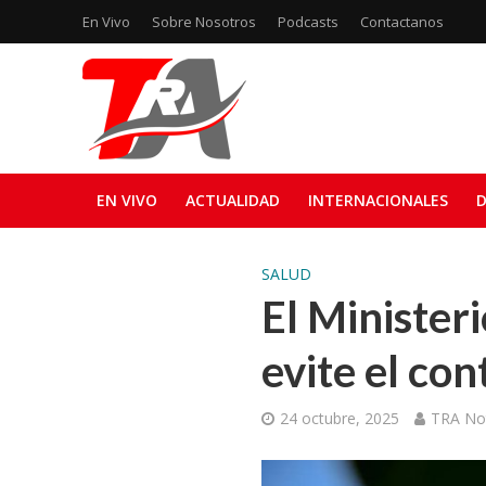
En Vivo
Sobre Nosotros
Podcasts
Contactanos
EN VIVO
ACTUALIDAD
INTERNACIONALES
D
SALUD
El Ministeri
evite el co
24 octubre, 2025
TRA Not