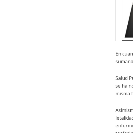
En cuan
sumando
Salud P
se ha n
misma f
Asimism
letalid
enferme