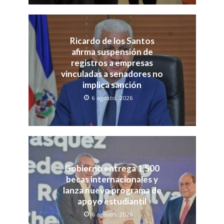
Ricardo de los Santos
afirma suspensión de
registros a empresas
vinculadas a senadores no
implica sanción
6 agosto, 2026
Gobierno entrega 1,500
becas internacionales y
lanza nuevo programa de
apoyo estudiantil
6 agosto, 2026