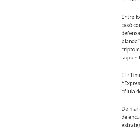
Entre l
casó co
defensa
blando”
criptom
supuest
El *Tim
*Expres
célula 
De mane
de encu
estraté