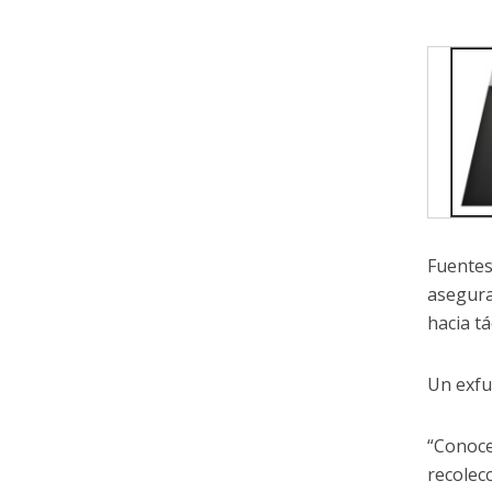
Fuentes
asegura
hacia t
Un exfu
“Conoce
recolec