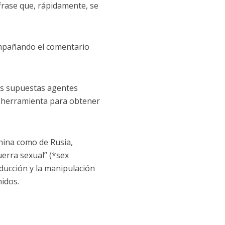
 frase que, rápidamente, se
compañando el comentario
tas supuestas agentes
mo herramienta para obtener
hina como de Rusia,
uerra sexual” (*sex
educción y la manipulación
nidos.