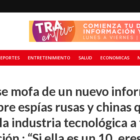
EPORTES
ENTRETENIMIENTO
SALUD
ECONOMICAS
se mofa de un nuevo info
bre espías rusas y chinas 
 la industria tecnológica a
ión : “Si ella es un 10, ere