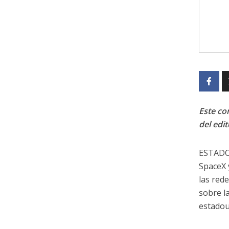
Este con
del edit
ESTADOS
SpaceX 
las red
sobre la
estadou