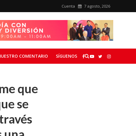
Cuenta
7 agosto, 2026
NUESTRO COMENTARIO
SÍGUENOS
rme que
que se
 través
s una