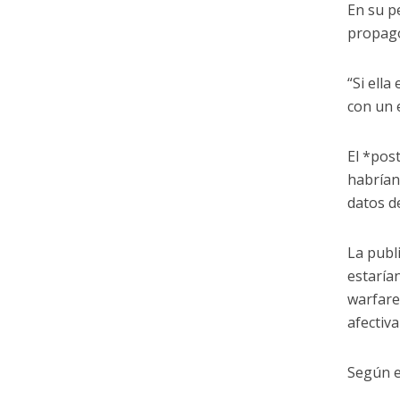
En su pe
propag
“Si ell
con un 
El *pos
habrían
datos de
La publ
estaría
warfare
afectiv
Según e