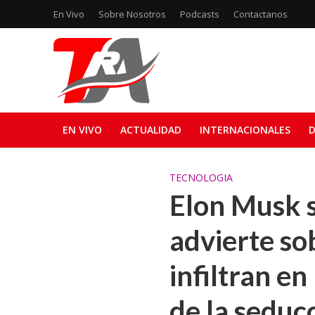
En Vivo
Sobre Nosotros
Podcasts
Contactanos
EN VIVO
ACTUALIDAD
INTERNACIONALES
D
TECNOLOGIA
Elon Musk 
advierte so
infiltran en
de la seducc