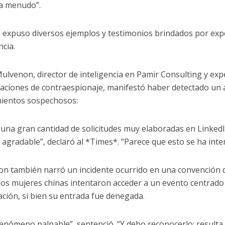
a menudo”.
io expuso diversos ejemplos y testimonios brindados por ex
ncia.
ulvenon, director de inteligencia en Pamir Consulting y ex
gaciones de contraespionaje, manifestó haber detectado un
ientos sospechosos:
 una gran cantidad de solicitudes muy elaboradas en LinkedI
 agradable”, declaró al *Times*. “Parece que esto se ha inte
n también narró un incidente ocurrido en una convención d
os mujeres chinas intentaron acceder a un evento centrado 
ación, si bien su entrada fue denegada.
fenómeno palpable”, sentenció. “Y debo reconocerlo: resulta 