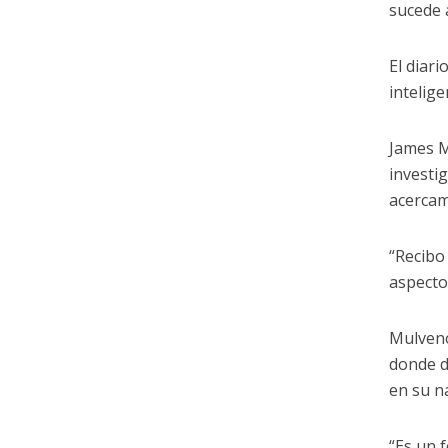
sucede 
El diar
intelige
James M
investi
acercam
“Recibo
aspecto
Mulveno
donde d
en su n
“Es un 