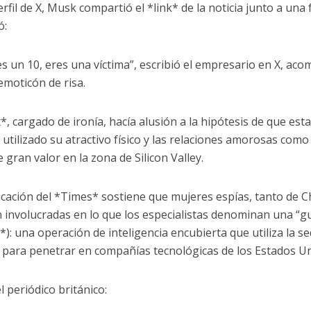
rfil de X, Musk compartió el *link* de la noticia junto a una
ó:
a es un 10, eres una víctima”, escribió el empresario en X, a
emoticón de risa.
t*, cargado de ironía, hacía alusión a la hipótesis de que es
 utilizado su atractivo físico y las relaciones amorosas co
 gran valor en la zona de Silicon Valley.
icación del *Times* sostiene que mujeres espías, tanto de C
n involucradas en lo que los especialistas denominan una “g
*): una operación de inteligencia encubierta que utiliza la s
a para penetrar en compañías tecnológicas de los Estados U
l periódico británico: