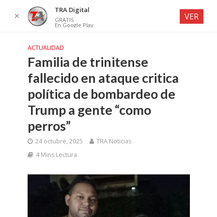
TRA Digital
✕
VER
GRATIS
En Google Play
ACTUALIDAD
Familia de trinitense
fallecido en ataque critica
política de bombardeo de
Trump a gente “como
perros”
24 octubre, 2025
TRA Noticias
4 Mins Lectura