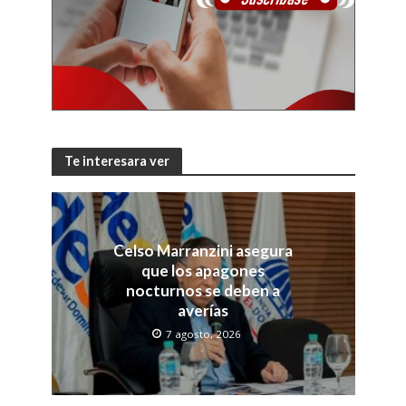
Te interesara ver
Celso Marranzini asegura
que los apagones
nocturnos se deben a
averías
7 agosto, 2026