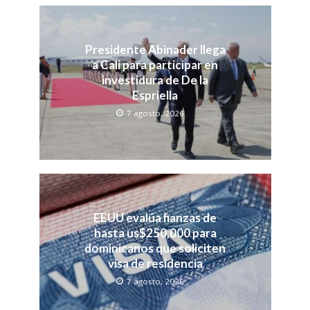
Presidente Abinader llega
a Cali para participar en
investidura de De la
Espriella
7 agosto, 2026
EEUU evalúa fianzas de
hasta us$250,000 para
dominicanos que soliciten
visa de residencia
7 agosto, 2026