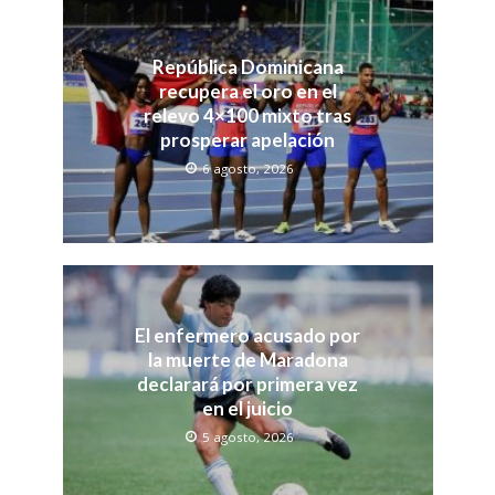
República Dominicana
recupera el oro en el
relevo 4×100 mixto tras
prosperar apelación
6 agosto, 2026
El enfermero acusado por
la muerte de Maradona
declarará por primera vez
en el juicio
5 agosto, 2026