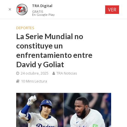
TRA Digital
✕
VER
GRATIS
En Google Play
DEPORTES
La Serie Mundial no
constituye un
enfrentamiento entre
David y Goliat
24 octubre, 2025
TRA Noticias
10 Mins Lectura