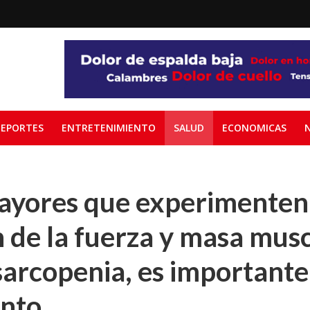
EPORTES
ENTRETENIMIENTO
SALUD
ECONOMICAS
ayores que experimenten
 de la fuerza y masa muscu
 sarcopenia, es important
ento