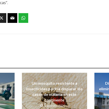
cas”.
Un mosquito resistente a
Di
rtos:
insecticidas podría disparar los
elimi
casos de malaria en este
lo
continente
J
5 agosto, 2026