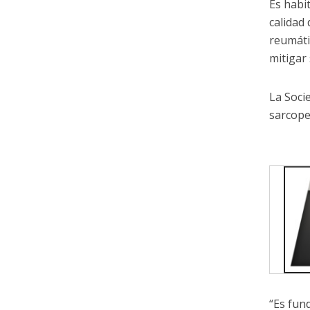
Es habi
calidad 
reumáti
mitigar 
La Soci
sarcope
“Es fund