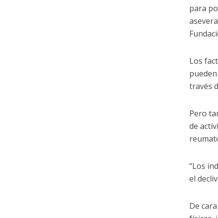
para po
asevera
Fundaci
Los fac
pueden 
través d
Pero ta
de activ
reumat
“Los in
el decli
De cara