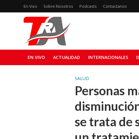
En Vivo
Sobre Nosotros
Podcasts
Contactanos
EN VIVO
ACTUALIDAD
INTERNACIONALES
D
SALUD
Personas m
disminución
se trata de
un tratami