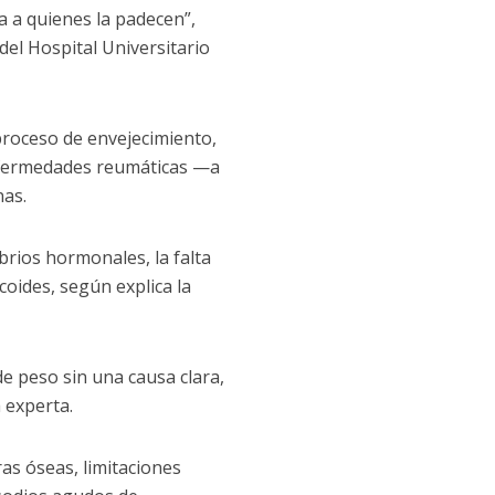
a a quienes la padecen”,
del Hospital Universitario
proceso de envejecimiento,
enfermedades reumáticas —a
nas.
brios hormonales, la falta
icoides, según explica la
de peso sin una causa clara,
a experta.
ras óseas, limitaciones