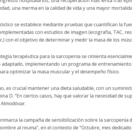
, ingresos hospitalarios, una recuperación más lenta tras ep
dad, una merma en la calidad de vida y una mayor mortalida
nóstico se establece mediante pruebas que cuantifican la fue
 complementadas con estudios de imagen (ecografía, TAC, re
tc.) con el objetivo de determinar y medir la masa de los músc
ategia terapéutica para la sarcopenia se cimienta esencialme
io adaptado, implementando un programa de entrenamiento 
para optimizar la masa muscular y el desempeño físico.
o, es crucial mantener una dieta saludable, con un suminis
mina D. “En ciertos casos, hay que valorar la necesidad de su
 Almodóvar.
enmarca la campaña de sensibilización sobre la sarcopenia d
nombre al reuma”, en el contexto de “Octubre, mes dedicad