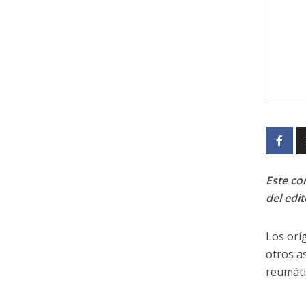
Este con
del edit
Los orí
otros a
reumáti