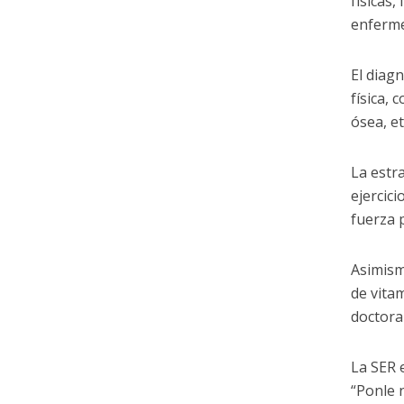
físicas
enferme
El diag
física,
ósea, e
La estr
ejercic
fuerza 
Asimism
de vita
doctora
La SER 
“Ponle 