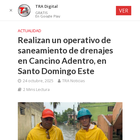
TRA Digital
✕
VER
GRATIS
En Google Play
ACTUALIDAD
Realizan un operativo de
saneamiento de drenajes
en Cancino Adentro, en
Santo Domingo Este
24 octubre, 2025
TRA Noticias
2 Mins Lectura