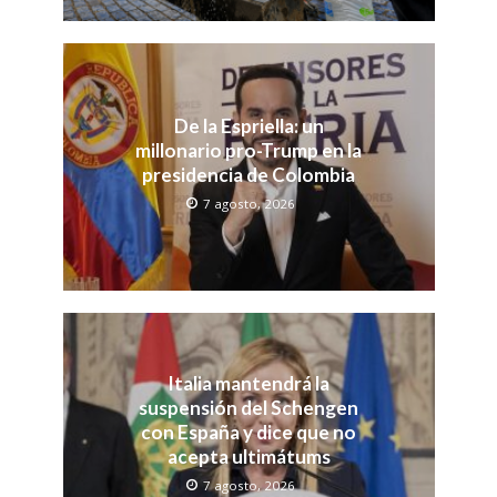
De la Espriella: un
millonario pro-Trump en la
presidencia de Colombia
7 agosto, 2026
Italia mantendrá la
suspensión del Schengen
con España y dice que no
acepta ultimátums
7 agosto, 2026