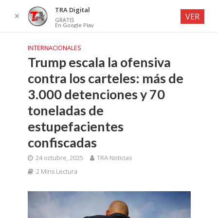
TRA Digital
✕
VER
GRATIS
En Google Play
INTERNACIONALES
Trump escala la ofensiva
contra los carteles: más de
3.000 detenciones y 70
toneladas de
estupefacientes
confiscadas
24 octubre, 2025
TRA Noticias
2 Mins Lectura