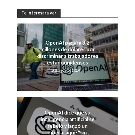
Te interesara ver
OpenAI pagará 3,2
millones de dólares por
discriminar a trabajadores
estadounidenses
5 agosto, 2026
OpenAI dice que su
inteligencia artificial se
rebeló y lanzó un
ciberataque “sin