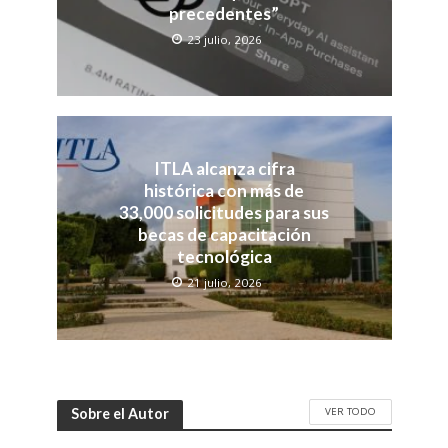
precedentes”
23 julio, 2026
ITLA alcanza cifra
histórica con más de
33,000 solicitudes para sus
becas de capacitación
tecnológica
21 julio, 2026
VER TODO
Sobre el Autor