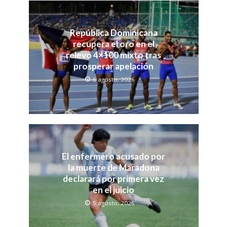
República Dominicana
recupera el oro en el
relevo 4×100 mixto tras
prosperar apelación
6 agosto, 2026
El enfermero acusado por
la muerte de Maradona
declarará por primera vez
en el juicio
5 agosto, 2026