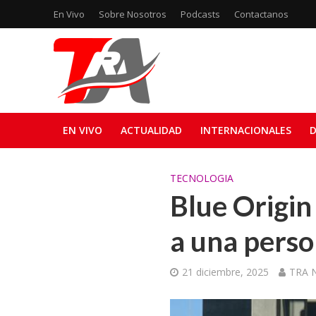
En Vivo
Sobre Nosotros
Podcasts
Contactanos
EN VIVO
ACTUALIDAD
INTERNACIONALES
D
TECNOLOGIA
Blue Origin 
a una perso
21 diciembre, 2025
TRA N