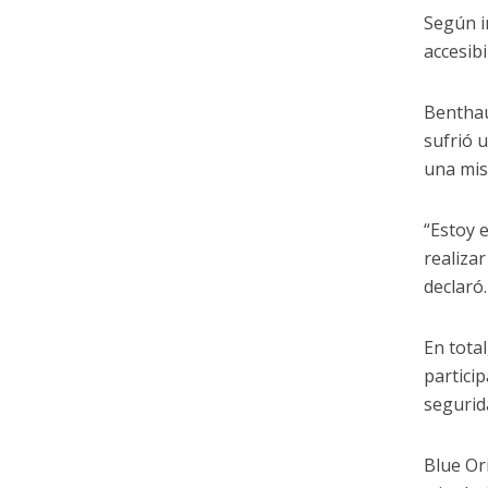
Según i
accesibi
Benthau
sufrió 
una mis
“Estoy 
realiza
declaró.
En tota
partici
segurida
Blue Or