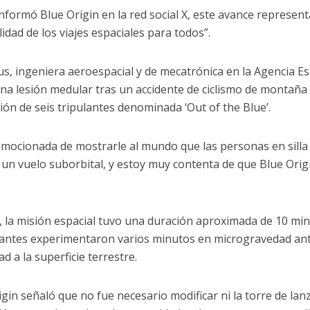
nformó Blue Origin en la red social X, este avance represent
lidad de los viajes espaciales para todos”.
s, ingeniera aeroespacial y de mecatrónica en la Agencia Es
una lesión medular tras un accidente de ciclismo de montaña
ión de seis tripulantes denominada ‘Out of the Blue’.
emocionada de mostrarle al mundo que las personas en sill
r un vuelo suborbital, y estoy muy contenta de que Blue Orig
l, la misión espacial tuvo una duración aproximada de 10 min
pantes experimentaron varios minutos en microgravedad ant
d a la superficie terrestre.
igin señaló que no fue necesario modificar ni la torre de lan