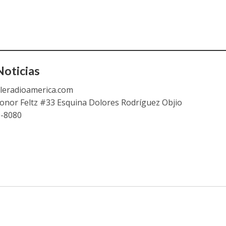
oticias
leradioamerica.com
eonor Feltz #33 Esquina Dolores Rodríguez Objio
9-8080