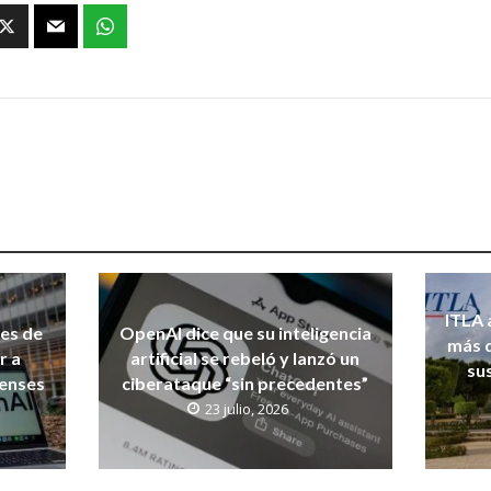
ITLA 
nes de
OpenAI dice que su inteligencia
más d
r a
artificial se rebeló y lanzó un
su
denses
ciberataque “sin precedentes”
23 julio, 2026