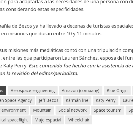
ción para adaptarlas a las necesidades de una persona con d
as considerando estas especificidades.
añía de Bezos ya ha llevado a decenas de turistas espaciales 
en misiones que duran entre 10 y 11 minutos.
sus misiones más mediáticas contó con una tripulación co
, entre las que participaron Lauren Sánchez, esposa del fu
e Katy Perry.
Este contenido fue hecho con la asistencia de un
n la revisión del editor/periodista.
as
Aerospace engineering
Amazon (company)
Blue Origin
an Space Agency
Jeff Bezos
Kármán line
Katy Perry
Laur
g environment
Mountain
Social network
Space tourism
Sp
ital spaceflight
Viaje espacial
Wheelchair