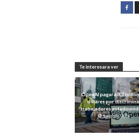
Te interesara ver
OpenAI pagará 3,2 millo
dólares por discrimina
trabajadores estadouni
5 agosto, 2026