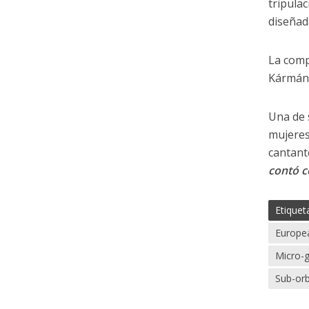
tripula
diseñad
La comp
Kármán 
Una de 
mujeres
cantant
contó co
Etiquet
Europe
Micro-
Sub-orb