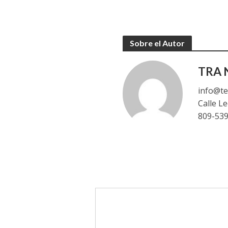
Sobre el Autor
TRA N
info@te
Calle L
809-53