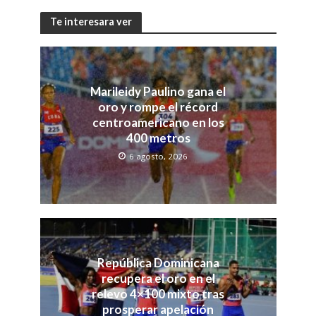
Te interesara ver
Marileidy Paulino gana el
oro y rompe el récord
centroamericano en los
400 metros
6 agosto, 2026
República Dominicana
recupera el oro en el
relevo 4×100 mixto tras
prosperar apelación