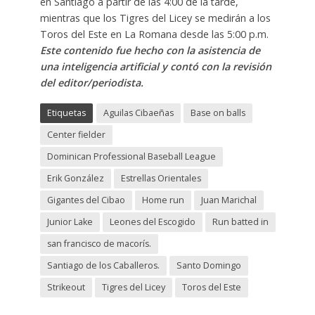
en Santiago a partir de las 4:00 de la tarde,
mientras que los Tigres del Licey se medirán a los
Toros del Este en La Romana desde las 5:00 p.m.
Este contenido fue hecho con la asistencia de
una inteligencia artificial y contó con la revisión
del editor/periodista.
Etiquetas
Aguilas Cibaeñas
Base on balls
Center fielder
Dominican Professional Baseball League
Erik González
Estrellas Orientales
Gigantes del Cibao
Home run
Juan Marichal
Junior Lake
Leones del Escogido
Run batted in
san francisco de macorís.
Santiago de los Caballeros.
Santo Domingo
Strikeout
Tigres del Licey
Toros del Este