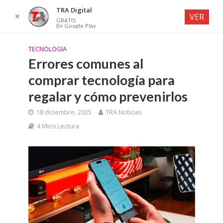
TRA Digital
✕
VER
GRATIS
En Google Play
TECNOLOGIA
Errores comunes al
comprar tecnología para
regalar y cómo prevenirlos
18 diciembre, 2025
TRA Noticias
4 Mins Lectura