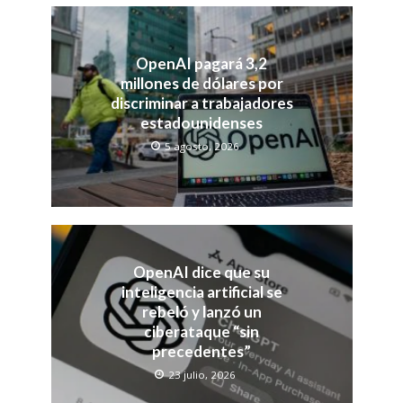
OpenAI pagará 3,2
millones de dólares por
discriminar a trabajadores
estadounidenses
5 agosto, 2026
OpenAI dice que su
inteligencia artificial se
rebeló y lanzó un
ciberataque “sin
precedentes”
23 julio, 2026