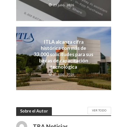
23 julio, 2026
ITLA alcanza cifra
histórica con más de
33,000 solicitudes para sus
becas de capacitación
tecnológica
21 julio, 2026
VER TODO
Sobre el Autor
TRA Noticias