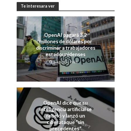
Te interesara ver
OpenAI pagará 3,2
millones de dólares por
discriminar a trabajadores
estadounidenses
5 agosto, 2026
OpenAI dice que su
inteligencia artificial se
rebeló y lanzó un
ciberataque “sin
precedentes”