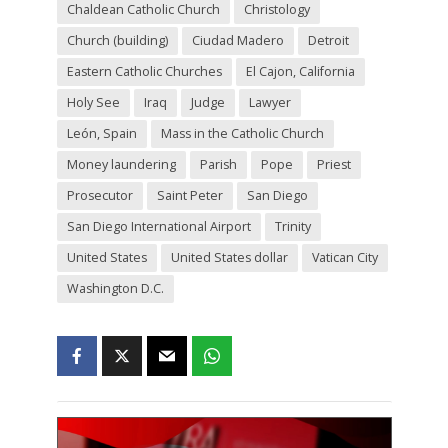
Chaldean Catholic Church
Christology
Church (building)
Ciudad Madero
Detroit
Eastern Catholic Churches
El Cajon, California
Holy See
Iraq
Judge
Lawyer
León, Spain
Mass in the Catholic Church
Money laundering
Parish
Pope
Priest
Prosecutor
Saint Peter
San Diego
San Diego International Airport
Trinity
United States
United States dollar
Vatican City
Washington D.C.