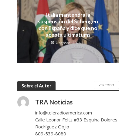
Italia mantendrá la
suspensión del Schengen
con España y dice que no
acepta ultimátums
7 agosto, 2026
VER TODO
Sobre el Autor
TRA Noticias
info@teleradioamerica.com
Calle Leonor Feltz #33 Esquina Dolores
Rodríguez Objio
809-539-8080