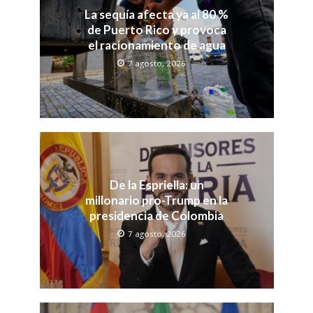
La sequía afecta ya al 80 %
de Puerto Rico y provoca
el racionamiento de agua
7 agosto, 2026
De la Espriella: un
millonario pro-Trump en la
presidencia de Colombia
7 agosto, 2026