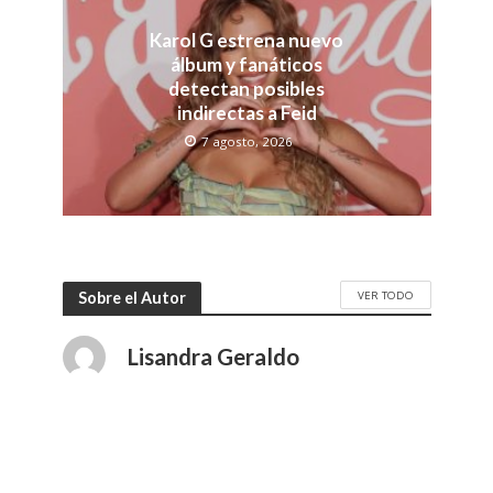
Karol G estrena nuevo
álbum y fanáticos
detectan posibles
indirectas a Feid
7 agosto, 2026
VER TODO
Sobre el Autor
Lisandra Geraldo