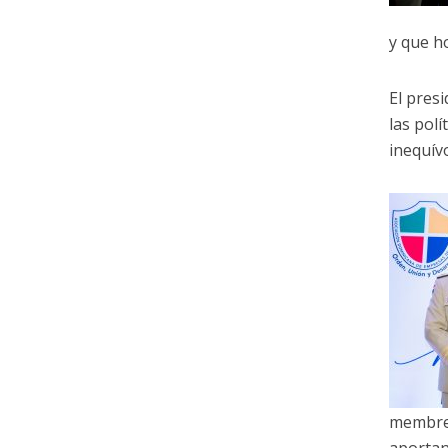
y que h
El pres
las polí
inequívo
membres