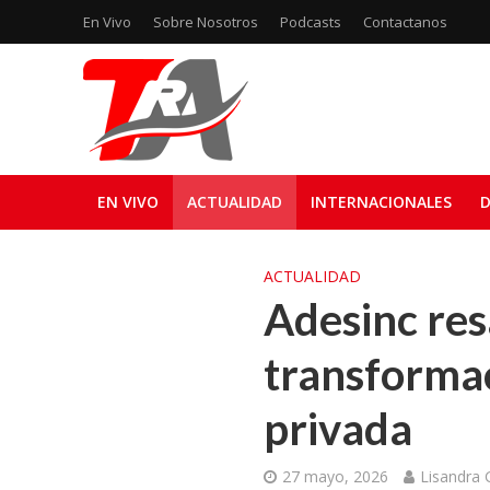
En Vivo
Sobre Nosotros
Podcasts
Contactanos
EN VIVO
ACTUALIDAD
INTERNACIONALES
D
ACTUALIDAD
Adesinc res
transformac
privada
27 mayo, 2026
Lisandra 