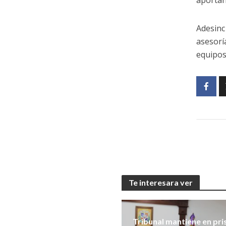
aportan
Adesinc
asesorí
equipos
Te interesara ver
Tribunal mantiene en pri