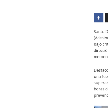
Santo D
(Adesin
bajo cri
direcci
metodol
Destacó
una fue
superan
horas de
prevenc