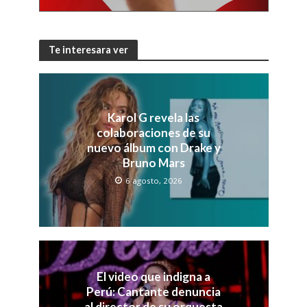
Te interesara ver
Karol G revela las
colaboraciones de su
nuevo álbum con Drake y
Bruno Mars
6 agosto, 2026
El video que indigna a
Perú: Cantante denuncia
al director de su orquesta