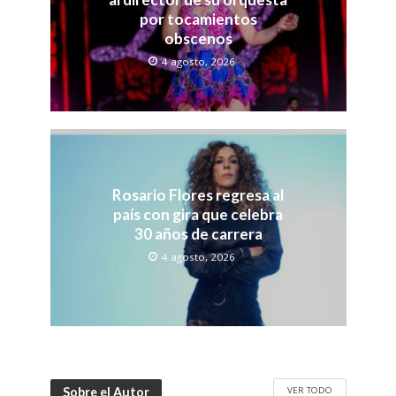
por tocamientos
obscenos
4 agosto, 2026
Rosario Flores regresa al
país con gira que celebra
30 años de carrera
4 agosto, 2026
VER TODO
Sobre el Autor