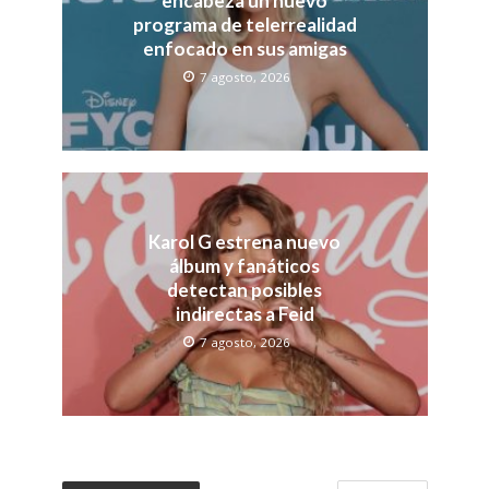
encabeza un nuevo
programa de telerrealidad
enfocado en sus amigas
7 agosto, 2026
Karol G estrena nuevo
álbum y fanáticos
detectan posibles
indirectas a Feid
7 agosto, 2026