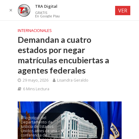
TRA Digital
✕
VER
GRATIS
En Google Play
INTERNACIONALES
Demandan a cuatro
estados por negar
matrículas encubiertas a
agentes federales
29 mayo, 2026
Lisandra Geraldo
6 Mins Lectura
El logotipo del
Departamento de
Justicia de Estados
Unidos antes de una
conferencia de