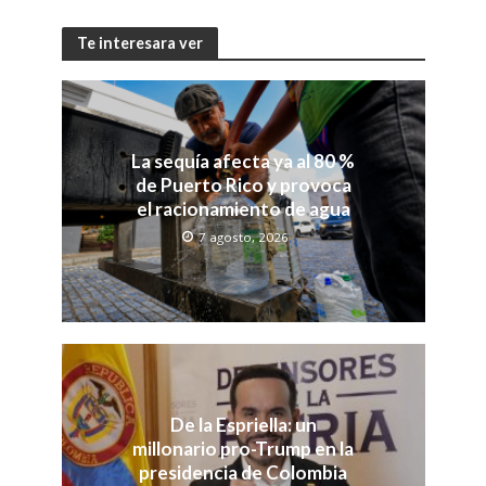
Te interesara ver
La sequía afecta ya al 80 %
de Puerto Rico y provoca
el racionamiento de agua
7 agosto, 2026
De la Espriella: un
millonario pro-Trump en la
presidencia de Colombia