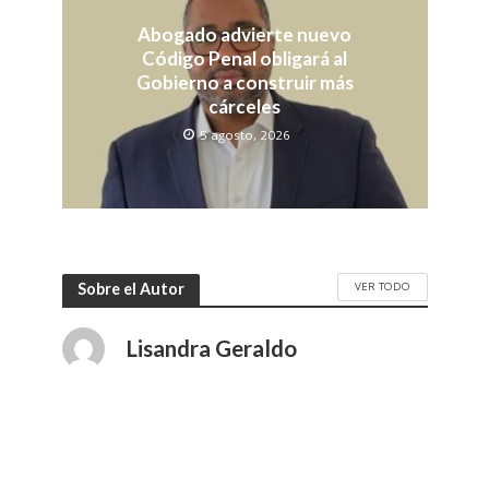
Abogado advierte nuevo
Código Penal obligará al
Gobierno a construir más
cárceles
5 agosto, 2026
VER TODO
Sobre el Autor
Lisandra Geraldo