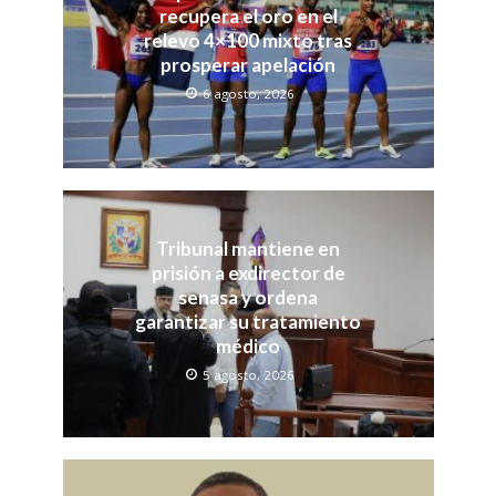
recupera el oro en el
relevo 4×100 mixto tras
prosperar apelación
6 agosto, 2026
Tribunal mantiene en
prisión a exdirector de
senasa y ordena
garantizar su tratamiento
médico
5 agosto, 2026