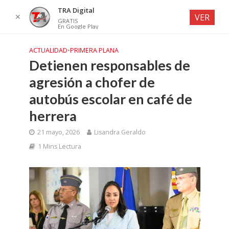
TRA Digital
✕
VER
GRATIS
En Google Play
ACTUALIDAD
•
PRIMERA PLANA
Detienen responsables de
agresión a chofer de
autobús escolar en café de
herrera
21 mayo, 2026
Lisandra Geraldo
1 Mins Lectura