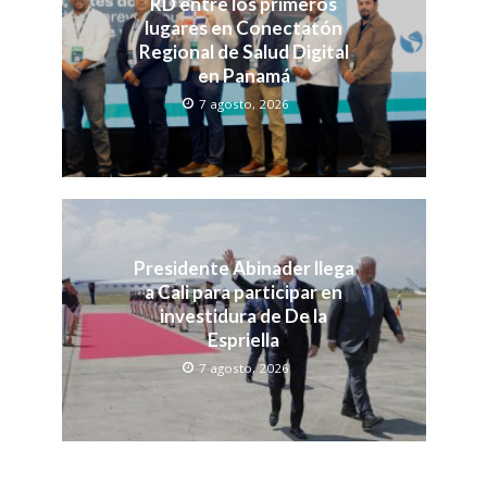
RD entre los primeros
lugares en Conectatón
Regional de Salud Digital
en Panamá
7 agosto, 2026
Presidente Abinader llega
a Cali para participar en
investidura de De la
Espriella
7 agosto, 2026