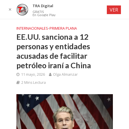
TRA Digital
✕
VER
GRATIS
En Google Play
INTERNACIONALES
•
PRIMERA PLANA
EE.UU. sanciona a 12
personas y entidades
acusadas de facilitar
petróleo iraní a China
11 mayo, 2026
Olga Almanzar
2 Mins Lectura