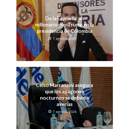
De la Espriella: un
millonario pro-Trump en la
presidencia de Colombia
7 agosto, 2026
Celso Marranzini asegura
que los apagones
nocturnos se deben a
averías
7 agosto, 2026