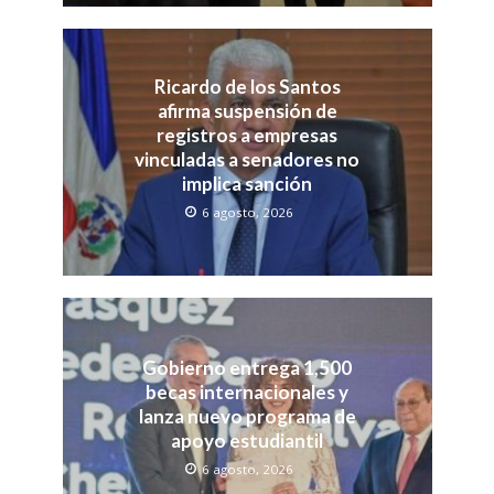
Ricardo de los Santos
afirma suspensión de
registros a empresas
vinculadas a senadores no
implica sanción
6 agosto, 2026
Gobierno entrega 1,500
becas internacionales y
lanza nuevo programa de
apoyo estudiantil
6 agosto, 2026