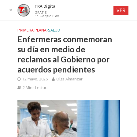
TRA Digital
✕
VER
GRATIS
En Google Play
PRIMERA PLANA
•
SALUD
Enfermeras conmemoran
su día en medio de
reclamos al Gobierno por
acuerdos pendientes
12 mayo, 2026
Olga Almanzar
2 Mins Lectura