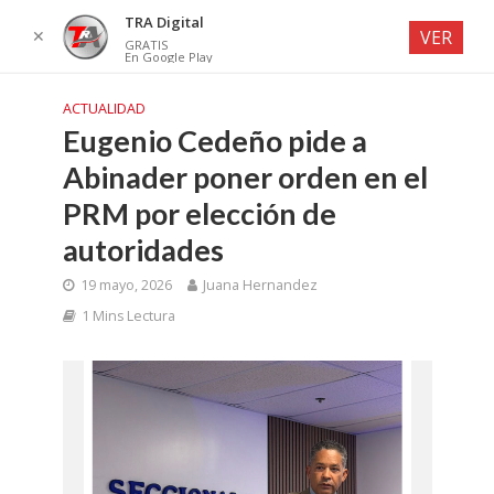
TRA Digital
✕
VER
GRATIS
En Google Play
ACTUALIDAD
Eugenio Cedeño pide a
Abinader poner orden en el
PRM por elección de
autoridades
19 mayo, 2026
Juana Hernandez
1 Mins Lectura