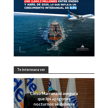
Te interesara ver
Celso Marranzini asegura
que los apagones
nocturnos se deben a