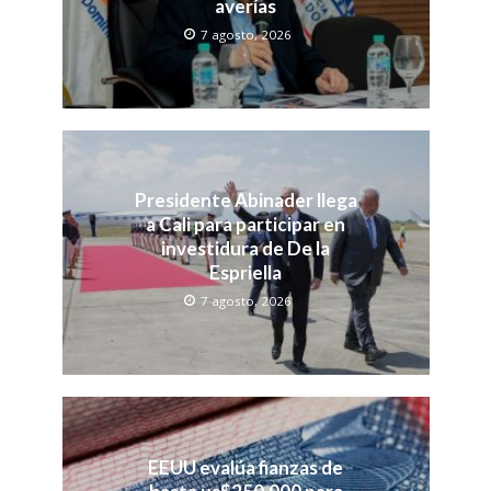
averías
7 agosto, 2026
Presidente Abinader llega
a Cali para participar en
investidura de De la
Espriella
7 agosto, 2026
EEUU evalúa fianzas de