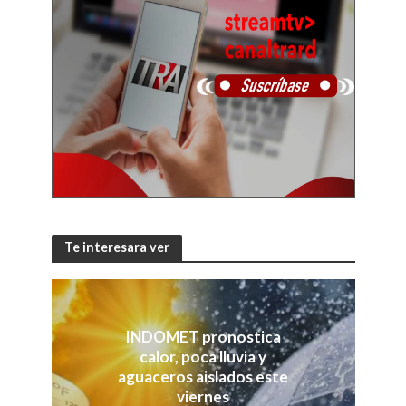
Te interesara ver
INDOMET pronostica
calor, poca lluvia y
aguaceros aislados este
viernes