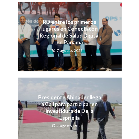
RD entre los primeros
lugares en Conectatón
Regional de Salud Digital
en Panamá
7 agosto, 2026
Presidente Abinader llega
a Cali para participar en
investidura de De la
Espriella
7 agosto, 2026