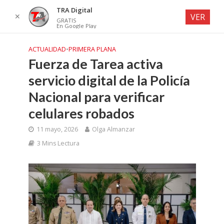
TRA Digital
✕
VER
GRATIS
En Google Play
ACTUALIDAD
•
PRIMERA PLANA
Fuerza de Tarea activa
servicio digital de la Policía
Nacional para verificar
celulares robados
11 mayo, 2026
Olga Almanzar
3 Mins Lectura