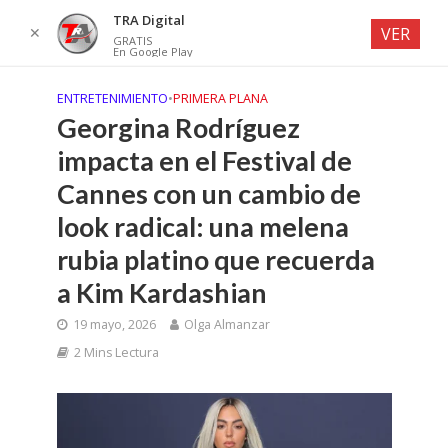
TRA Digital
✕
VER
GRATIS
En Google Play
ENTRETENIMIENTO
•
PRIMERA PLANA
Georgina Rodríguez
impacta en el Festival de
Cannes con un cambio de
look radical: una melena
rubia platino que recuerda
a Kim Kardashian
19 mayo, 2026
Olga Almanzar
2 Mins Lectura