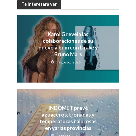
Te interesara ver
Karol G revela las
colaboraciones de su
nuevo álbum con Drake y
Bruno Mars
6 agosto, 2026
INDOMET prevé
aguaceros, tronadas y
temperaturas calurosas
en varias provincias
6 agosto, 2026