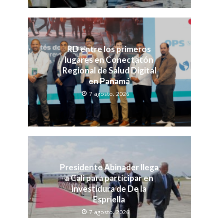
RD entre los primeros
lugares en Conectatón
Regional de Salud Digital
en Panamá
7 agosto, 2026
Presidente Abinader llega
a Cali para participar en
investidura de De la
Espriella
7 agosto, 2026