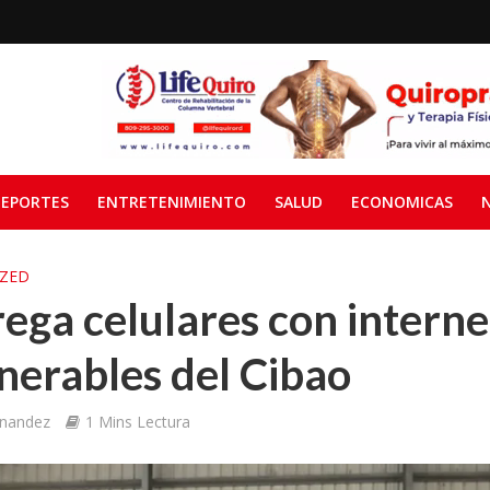
EPORTES
ENTRETENIMIENTO
SALUD
ECONOMICAS
ZED
ega celulares con internet
lnerables del Cibao
rnandez
1 Mins Lectura