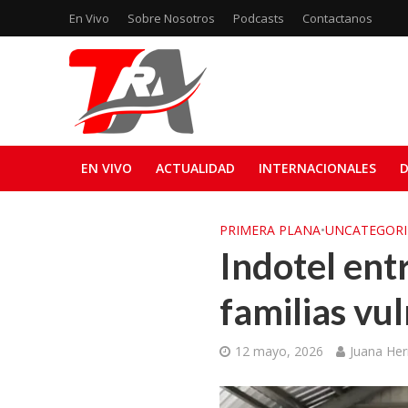
En Vivo
Sobre Nosotros
Podcasts
Contactanos
EN VIVO
ACTUALIDAD
INTERNACIONALES
D
PRIMERA PLANA
•
UNCATEGORI
Indotel entr
familias vu
12 mayo, 2026
Juana He