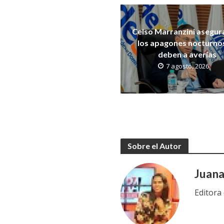
Celso Marranzini asegur
los apagones nocturno
deben a averías
7 agosto, 2026
Sobre el Autor
Juan
Editora