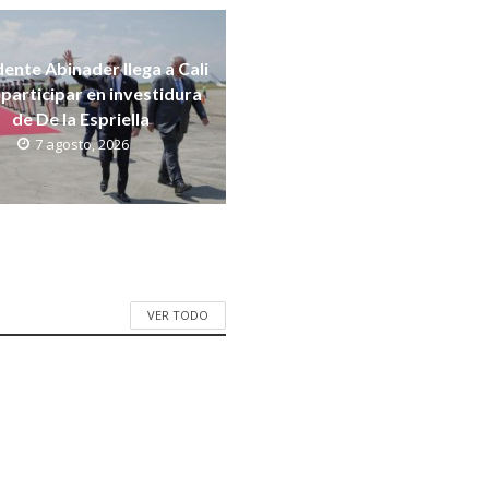
dente Abinader llega a Cali
participar en investidura
de De la Espriella
7 agosto, 2026
VER TODO