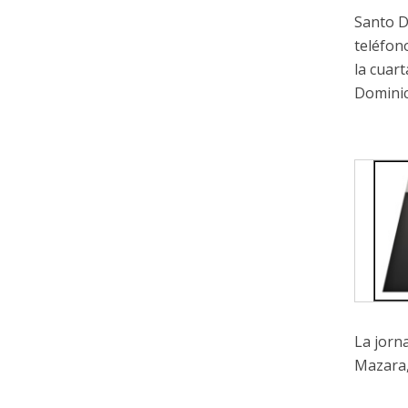
Santo D
teléfon
la cuar
Dominic
La jorn
Mazara