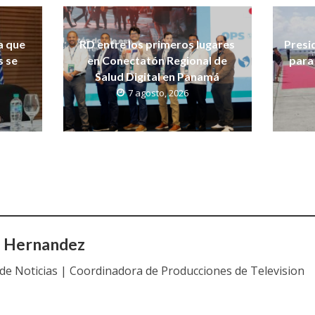
a que
RD entre los primeros lugares
Presi
s se
en Conectatón Regional de
para 
Salud Digital en Panamá
7 agosto, 2026
a Hernandez
 de Noticias | Coordinadora de Producciones de Television