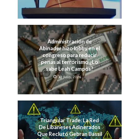
Administración de
Abinader hizo lobby en el
congreso para reducir
penas al terrorismo ¿Lo
sabe Leah Campos?
31 julio, 2026
Triangular Trade: La Red
De Libaneses Adinerados
Que Reclutó Gebran Bassil